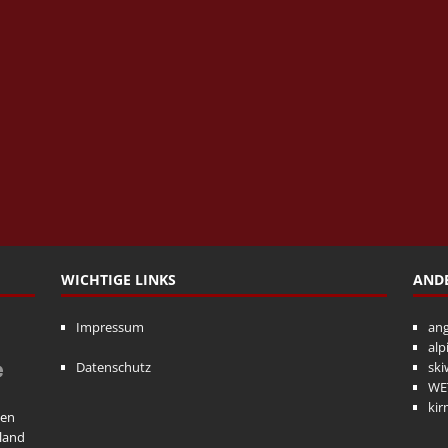
WICHTIGE LINKS
ANDE
Impressum
ang
alp
Datenschutz
ski
WET
kir
ben
land