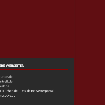
RE WEBSEITEN
urten.de
intreff.de
welt.de
TERchen.de – Das kleine Wetterportal
mesecke.de