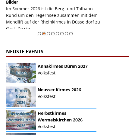
k
Bilder
Auch den Mondl
m
Im Sommer 2026 ist die Berg- und Talbahn
herausstellen,
m
Rund um den Tegernsee zusammen mit dem
auf der Rheink
Mondlift auf der Rheinkirmes in Düsseldorf zu
sieht...
erie
Gast. Da sie ...
Zur Bildgalerie
NEUSTE EVENTS
Annakirmes Düren 2027
Volksfest
Neusser Kirmes 2026
Volksfest
Herbstkirmes
Wermelskirchen 2026
Volksfest