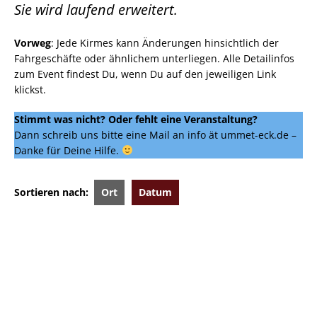
Sie wird laufend erweitert.
Vorweg
: Jede Kirmes kann Änderungen hinsichtlich der
Fahrgeschäfte oder ähnlichem unterliegen. Alle Detailinfos
zum Event findest Du, wenn Du auf den jeweiligen Link
klickst.
Stimmt was nicht?
Oder fehlt eine Veranstaltung?
Dann schreib uns bitte eine Mail an info ät ummet-eck.de –
Danke für Deine Hilfe.
Sortieren nach:
Ort
Datum