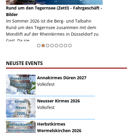
Rund um den Tegernsee (Zettl) - Fahrgeschäft -
Mondlift (Zettl
k
Bilder
Auch den Mondl
m
Im Sommer 2026 ist die Berg- und Talbahn
herausstellen,
m
Rund um den Tegernsee zusammen mit dem
auf der Rheink
Mondlift auf der Rheinkirmes in Düsseldorf zu
sieht...
erie
Gast. Da sie ...
Zur Bildgalerie
NEUSTE EVENTS
Annakirmes Düren 2027
Volksfest
Neusser Kirmes 2026
Volksfest
Herbstkirmes
Wermelskirchen 2026