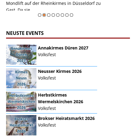
Mondlift auf der Rheinkirmes in Düsseldorf zu
sieht...
erie
Gast. Da sie ...
Zur Bildgalerie
NEUSTE EVENTS
Annakirmes Düren 2027
Volksfest
Neusser Kirmes 2026
Volksfest
Herbstkirmes
Wermelskirchen 2026
Volksfest
Brokser Heiratsmarkt 2026
Volksfest