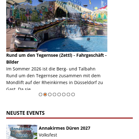
Rund um den Tegernsee (Zettl) - Fahrgeschäft -
Mondlift (Zettl
k
Bilder
Auch den Mondl
m
Im Sommer 2026 ist die Berg- und Talbahn
herausstellen,
m
Rund um den Tegernsee zusammen mit dem
auf der Rheink
Mondlift auf der Rheinkirmes in Düsseldorf zu
sieht...
erie
Gast. Da sie ...
Zur Bildgalerie
NEUSTE EVENTS
Annakirmes Düren 2027
Volksfest