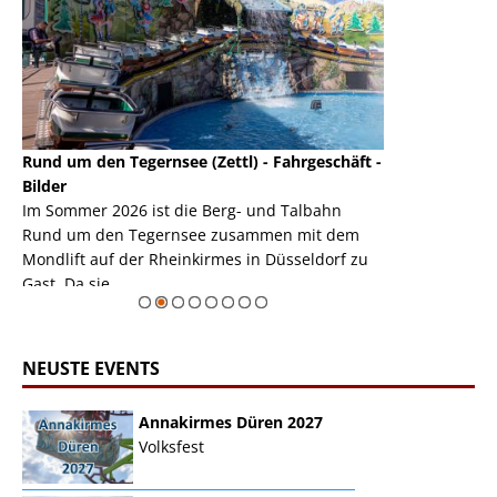
Rund um den Tegernsee (Zettl) - Fahrgeschäft -
Mondlift (Zettl
k
Bilder
Auch den Mondl
m
Im Sommer 2026 ist die Berg- und Talbahn
herausstellen,
m
Rund um den Tegernsee zusammen mit dem
auf der Rheink
Mondlift auf der Rheinkirmes in Düsseldorf zu
sieht...
erie
Gast. Da sie ...
Zur Bildgalerie
NEUSTE EVENTS
Annakirmes Düren 2027
Volksfest