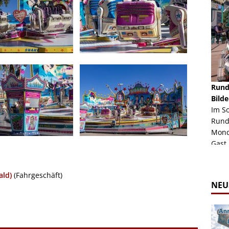
schäft -
Rheinkirmes Düsseldorf 2022
Rund
Auch im Jahr 2026 immer noch mal einen Blick
Bilde
häft "Crazy
Wert, die Rheinkirmes aus dem Jahr 2022. Am
Im S
Sonntag Nachmittag waren wir bei herrlichem
Rund
ur Bildgalerie
Sommerw...
Mondl
Zur Bildgalerie
Gast.
ald)
(Fahrgeschäft)
NEU