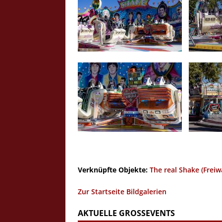
Crazy Outback (Kollmann) - Laufge
Bilder
Schau Dir hier Bilder vom Laufgesc
Outback" an.
Z
Verknüpfte Objekte:
The real Shake (Freiw
Zur Startseite Bildgalerien
AKTUELLE GROSSEVENTS