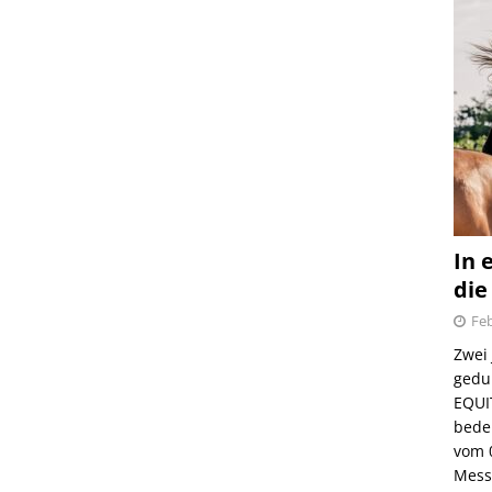
In 
die
Feb
Zwei
gedul
EQUI
bede
vom 
Mess