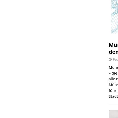
Mün
den
Feb
Müns
– di
alle
Müns
führt
Stad