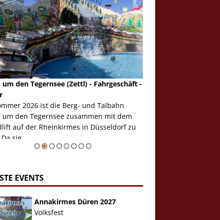
 um den Tegernsee (Zettl) - Fahrgeschäft -
Mondlift (Zettl) - Fahrg
r
Auch den Mondlift woll
ommer 2026 ist die Berg- und Talbahn
herausstellen, denn da
 um den Tegernsee zusammen mit dem
auf der Rheinkirmes in
ift auf der Rheinkirmes in Düsseldorf zu
sieht...
 Da sie ...
Zur Bildgalerie
STE EVENTS
Annakirmes Düren 2027
Volksfest