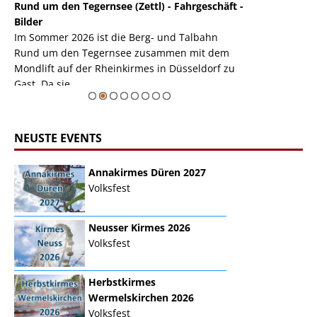
Rund um den Tegernsee (Zettl) - Fahrgeschäft -
Mondlift (Zettl
k
Bilder
Auch den Mondl
m
Im Sommer 2026 ist die Berg- und Talbahn
herausstellen,
m
Rund um den Tegernsee zusammen mit dem
auf der Rheink
Mondlift auf der Rheinkirmes in Düsseldorf zu
sieht...
erie
Gast. Da sie ...
Zur Bildgalerie
NEUSTE EVENTS
Annakirmes Düren 2027
Volksfest
Neusser Kirmes 2026
Volksfest
Herbstkirmes
Wermelskirchen 2026
Volksfest