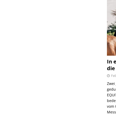
In 
die
Feb
Zwei
gedul
EQUI
bede
vom 
Mess