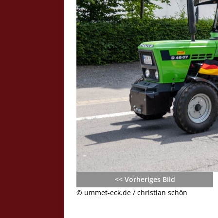
Crazy Outback (Kollmann) - Laufge
Bilder
Schau Dir hier Bilder vom Laufgesc
Outback" an.
Z
<< Vorheriges Bild
© ummet-eck.de / christian schön