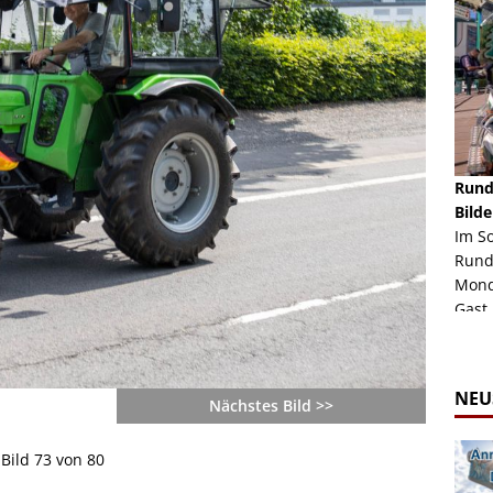
schäft -
Rheinkirmes Düsseldorf 2022
Rund
Auch im Jahr 2026 immer noch mal einen Blick
Bilde
häft "Crazy
Wert, die Rheinkirmes aus dem Jahr 2022. Am
Im S
Sonntag Nachmittag waren wir bei herrlichem
Rund
ur Bildgalerie
Sommerw...
Mondl
Zur Bildgalerie
Gast.
NEU
Nächstes Bild >>
Bild 73 von 80