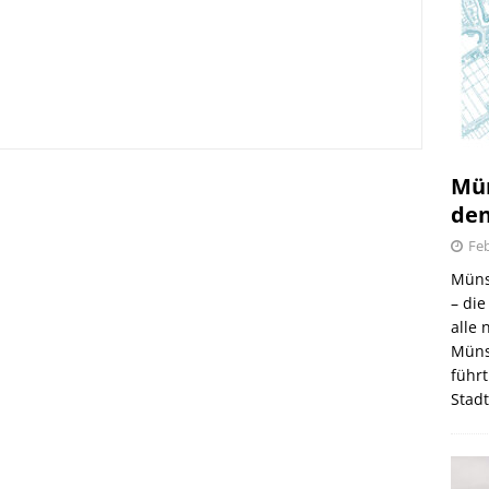
irmes 2026
Mün
6.08.2026
den
Feb
Müns
– di
alle
Müns
führt
Stad