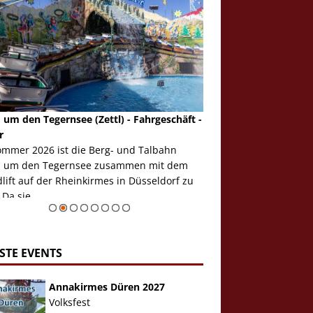
 um den Tegernsee (Zettl) - Fahrgeschäft -
Mondlift (Zettl) - Fahrg
r
Auch den Mondlift woll
ommer 2026 ist die Berg- und Talbahn
herausstellen, denn da
 um den Tegernsee zusammen mit dem
auf der Rheinkirmes in
ift auf der Rheinkirmes in Düsseldorf zu
sieht...
 Da sie ...
Zur Bildgalerie
STE EVENTS
Annakirmes Düren 2027
Volksfest