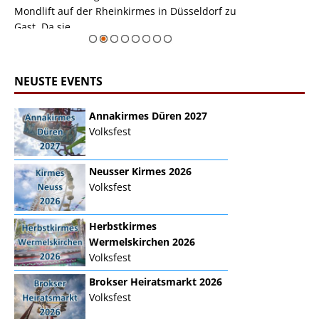
Mondlift auf der Rheinkirmes in Düsseldorf zu
sieht...
erie
Gast. Da sie ...
Zur Bildgalerie
NEUSTE EVENTS
Annakirmes Düren 2027
Volksfest
Neusser Kirmes 2026
Volksfest
Herbstkirmes
Wermelskirchen 2026
Volksfest
Brokser Heiratsmarkt 2026
Volksfest