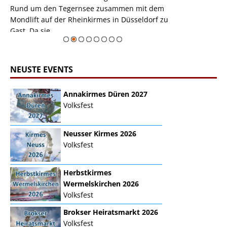
m
Rund um den Tegernsee zusammen mit dem
auf der Rheink
Mondlift auf der Rheinkirmes in Düsseldorf zu
sieht...
erie
Gast. Da sie ...
Zur Bildgalerie
NEUSTE EVENTS
Annakirmes Düren 2027
Volksfest
Neusser Kirmes 2026
Volksfest
Herbstkirmes
Wermelskirchen 2026
Volksfest
Brokser Heiratsmarkt 2026
Volksfest