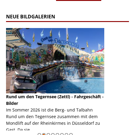
NEUE BILDGALERIEN
Rund um den Tegernsee (Zettl) - Fahrgeschäft -
Mondlift (Zettl
k
Bilder
Auch den Mondl
m
Im Sommer 2026 ist die Berg- und Talbahn
herausstellen,
m
Rund um den Tegernsee zusammen mit dem
auf der Rheink
Mondlift auf der Rheinkirmes in Düsseldorf zu
sieht...
erie
Gast. Da sie ...