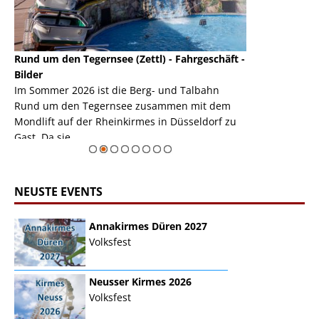
Rund um den Tegernsee (Zettl) - Fahrgeschäft -
Mondlift (Zettl
k
Bilder
Auch den Mondl
m
Im Sommer 2026 ist die Berg- und Talbahn
herausstellen,
m
Rund um den Tegernsee zusammen mit dem
auf der Rheink
Mondlift auf der Rheinkirmes in Düsseldorf zu
sieht...
erie
Gast. Da sie ...
Zur Bildgalerie
NEUSTE EVENTS
Annakirmes Düren 2027
Volksfest
Neusser Kirmes 2026
Volksfest