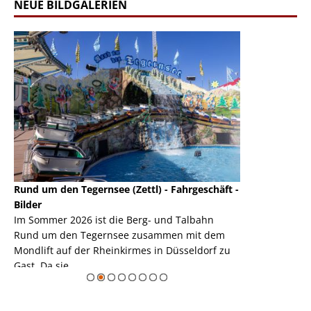
NEUE BILDGALERIEN
Rund um den Tegernsee (Zettl) - Fahrgeschäft -
Mondlift (Zettl
k
Bilder
Auch den Mondl
m
Im Sommer 2026 ist die Berg- und Talbahn
herausstellen,
m
Rund um den Tegernsee zusammen mit dem
auf der Rheink
Mondlift auf der Rheinkirmes in Düsseldorf zu
sieht...
erie
Gast. Da sie ...
Zur Bildgalerie