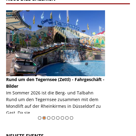
Rund um den Tegernsee (Zettl) - Fahrgeschäft -
Mondlift (Zettl
k
Bilder
Auch den Mondl
m
Im Sommer 2026 ist die Berg- und Talbahn
herausstellen,
m
Rund um den Tegernsee zusammen mit dem
auf der Rheink
Mondlift auf der Rheinkirmes in Düsseldorf zu
sieht...
erie
Gast. Da sie ...
Zur Bildgalerie