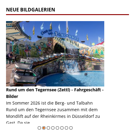
NEUE BILDGALERIEN
Rund um den Tegernsee (Zettl) - Fahrgeschäft -
Mondlift (Zettl
k
Bilder
Auch den Mondl
m
Im Sommer 2026 ist die Berg- und Talbahn
herausstellen,
m
Rund um den Tegernsee zusammen mit dem
auf der Rheink
Mondlift auf der Rheinkirmes in Düsseldorf zu
sieht...
erie
Gast. Da sie ...
Zur Bildgalerie