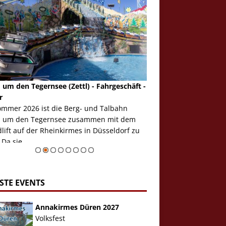
 um den Tegernsee (Zettl) - Fahrgeschäft -
Mondlift (Zettl) - Fahrg
r
Auch den Mondlift woll
ommer 2026 ist die Berg- und Talbahn
herausstellen, denn da
 um den Tegernsee zusammen mit dem
auf der Rheinkirmes in
ift auf der Rheinkirmes in Düsseldorf zu
sieht...
 Da sie ...
Zur Bildgalerie
STE EVENTS
Annakirmes Düren 2027
Volksfest