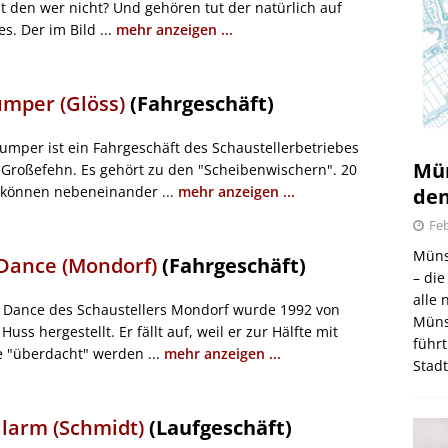
t den wer nicht? Und gehören tut der natürlich auf
s. Der im Bild ...
mehr anzeigen ...
umper (Glöss)
(Fahrgeschäft)
Jumper ist ein Fahrgeschäft des Schaustellerbetriebes
Mün
 Großefehn. Es gehört zu den "Scheibenwischern". 20
können nebeneinander ...
mehr anzeigen ...
den
Feb
Müns
Dance (Mondorf)
(Fahrgeschäft)
– di
alle
 Dance des Schaustellers Mondorf wurde 1992 von
Müns
Huss hergestellt. Er fällt auf, weil er zur Hälfte mit
führt
e "überdacht" werden ...
mehr anzeigen ...
Stad
larm (Schmidt)
(Laufgeschäft)