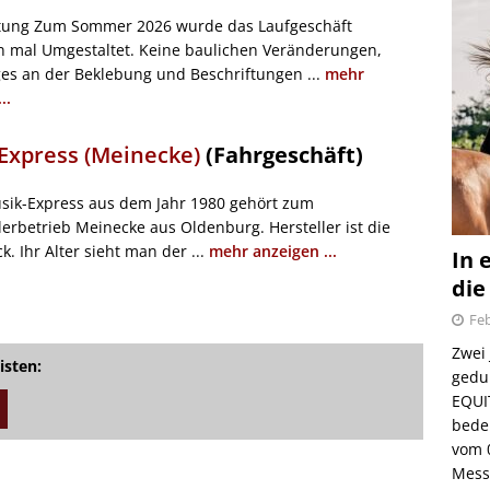
tung Zum Sommer 2026 wurde das Laufgeschäft
in mal Umgestaltet. Keine baulichen Veränderungen,
ges an der Beklebung und Beschriftungen ...
mehr
..
Express (Meinecke)
(Fahrgeschäft)
sik-Express aus dem Jahr 1980 gehört zum
lerbetrieb Meinecke aus Oldenburg. Hersteller ist die
. Ihr Alter sieht man der ...
mehr anzeigen ...
In 
die
Feb
Zwei
isten:
gedul
EQUI
bede
vom 
Mess