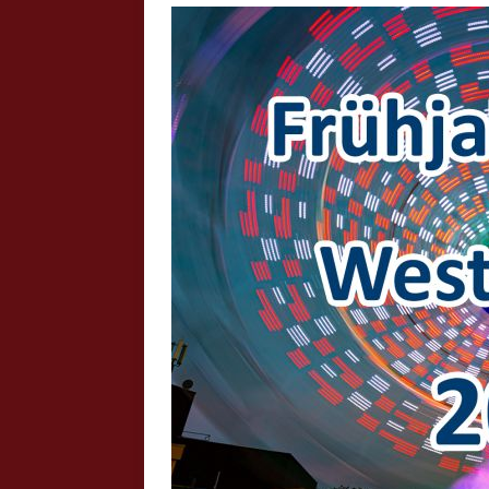
Crazy Outback (Kollmann) - Laufge
Bilder
Schau Dir hier Bilder vom Laufgesc
Outback" an.
Z