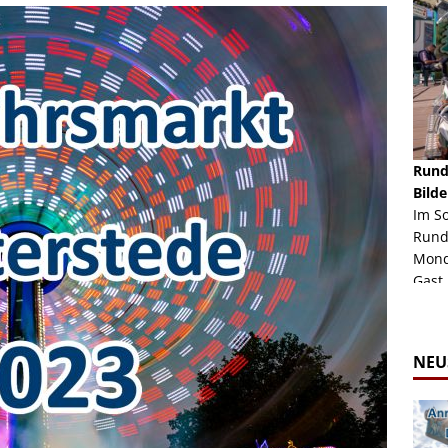
schäft -
Rheinkirmes Düsseldorf 2022
Rund
Auch im Jahr 2026 immer noch mal einen Blick
Bilde
häft "Crazy
Wert, die Rheinkirmes aus dem Jahr 2022. Am
Im S
Sonntag Nachmittag waren wir bei herrlichem
Rund
ur Bildgalerie
Sommerw...
Mondl
Zur Bildgalerie
Gast.
NEU