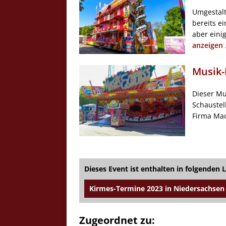
Umgestal
bereits e
aber eini
anzeigen .
Musik-
Dieser Mu
Schaustel
Firma Mack
Dieses Event ist enthalten in folgenden L
Kirmes-Termine 2023 in Niedersachsen
Zugeordnet zu: