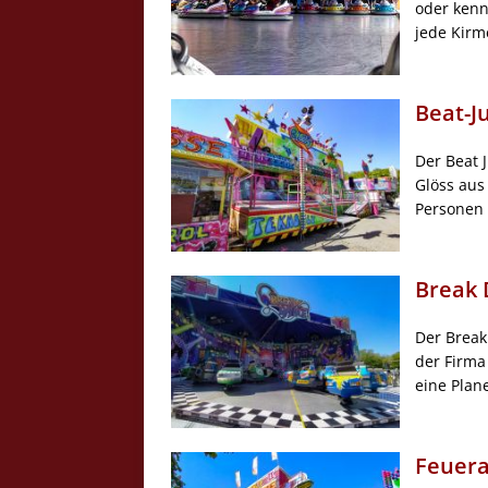
oder kenn
jede Kirme
Beat-J
Der Beat 
Glöss aus
Personen 
Break 
Der Break
der Firma 
eine Plan
Feuera