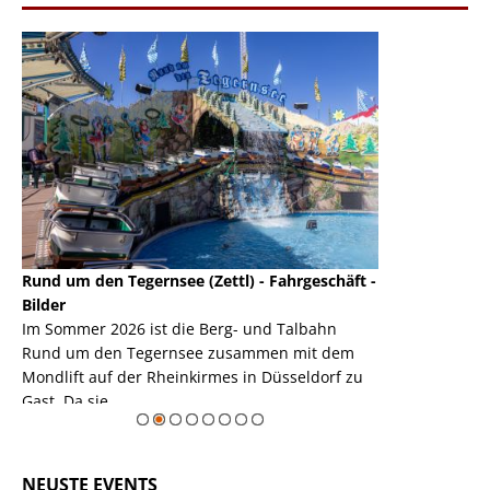
Rund um den Tegernsee (Zettl) - Fahrgeschäft -
Mondlift (Zettl
k
Bilder
Auch den Mondl
m
Im Sommer 2026 ist die Berg- und Talbahn
herausstellen,
m
Rund um den Tegernsee zusammen mit dem
auf der Rheink
Mondlift auf der Rheinkirmes in Düsseldorf zu
sieht...
erie
Gast. Da sie ...
Zur Bildgalerie
NEUSTE EVENTS