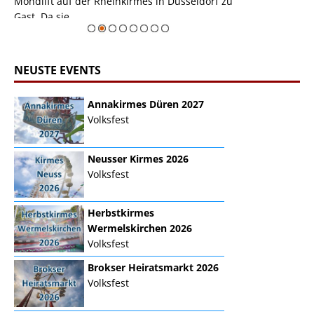
Mondlift auf der Rheinkirmes in Düsseldorf zu
sieht...
erie
Gast. Da sie ...
Zur Bildgalerie
NEUSTE EVENTS
Annakirmes Düren 2027
Volksfest
Neusser Kirmes 2026
Volksfest
Herbstkirmes
Wermelskirchen 2026
Volksfest
Brokser Heiratsmarkt 2026
Volksfest