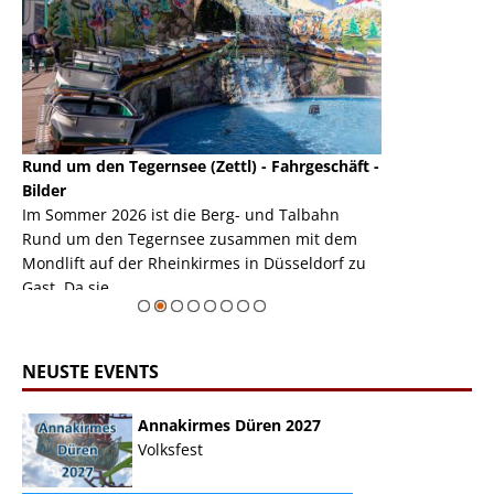
Rund um den Tegernsee (Zettl) - Fahrgeschäft -
Mondlift (Zettl
k
Bilder
Auch den Mondl
m
Im Sommer 2026 ist die Berg- und Talbahn
herausstellen,
m
Rund um den Tegernsee zusammen mit dem
auf der Rheink
Mondlift auf der Rheinkirmes in Düsseldorf zu
sieht...
erie
Gast. Da sie ...
Zur Bildgalerie
NEUSTE EVENTS
Annakirmes Düren 2027
Volksfest