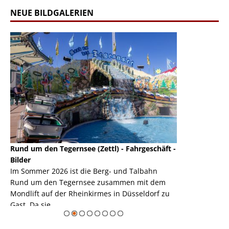
NEUE BILDGALERIEN
Rund um den Tegernsee (Zettl) - Fahrgeschäft -
Mondlift (Zettl
k
Bilder
Auch den Mondl
m
Im Sommer 2026 ist die Berg- und Talbahn
herausstellen,
m
Rund um den Tegernsee zusammen mit dem
auf der Rheink
Mondlift auf der Rheinkirmes in Düsseldorf zu
sieht...
erie
Gast. Da sie ...
Zur Bildgalerie