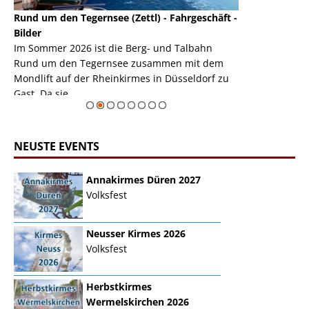
Rund um den Tegernsee (Zettl) - Fahrgeschäft -
Mondlift (Zettl
k
Bilder
Auch den Mondl
m
Im Sommer 2026 ist die Berg- und Talbahn
herausstellen,
m
Rund um den Tegernsee zusammen mit dem
auf der Rheink
Mondlift auf der Rheinkirmes in Düsseldorf zu
sieht...
erie
Gast. Da sie ...
Zur Bildgalerie
NEUSTE EVENTS
Annakirmes Düren 2027
Volksfest
Neusser Kirmes 2026
Volksfest
Herbstkirmes
Wermelskirchen 2026