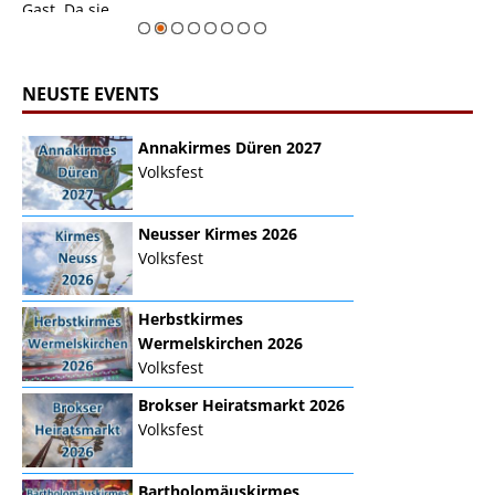
erie
Gast. Da sie ...
Zur Bildgalerie
NEUSTE EVENTS
Annakirmes Düren 2027
Volksfest
Neusser Kirmes 2026
Volksfest
Herbstkirmes
Wermelskirchen 2026
Volksfest
Brokser Heiratsmarkt 2026
Volksfest
Bartholomäuskirmes