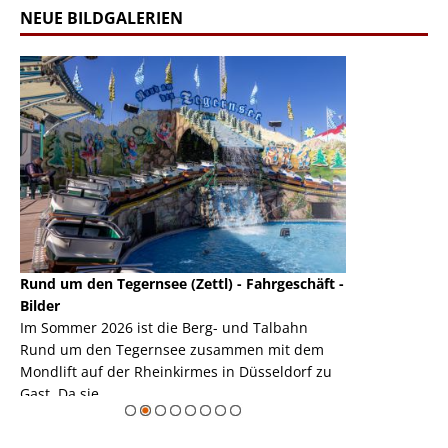
NEUE BILDGALERIEN
Rund um den Tegernsee (Zettl) - Fahrgeschäft -
Mondlift (Zettl
k
Bilder
Auch den Mondl
m
Im Sommer 2026 ist die Berg- und Talbahn
herausstellen,
m
Rund um den Tegernsee zusammen mit dem
auf der Rheink
Mondlift auf der Rheinkirmes in Düsseldorf zu
sieht...
erie
Gast. Da sie ...
Zur Bildgalerie