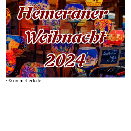
• © ummet-eck.de