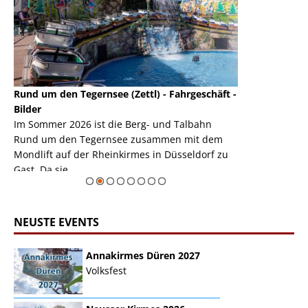
Rund um den Tegernsee (Zettl) - Fahrgeschäft -
Mondlift (Zettl
k
Bilder
Auch den Mondl
m
Im Sommer 2026 ist die Berg- und Talbahn
herausstellen,
m
Rund um den Tegernsee zusammen mit dem
auf der Rheink
Mondlift auf der Rheinkirmes in Düsseldorf zu
sieht...
erie
Gast. Da sie ...
Zur Bildgalerie
NEUSTE EVENTS
Annakirmes Düren 2027
Volksfest