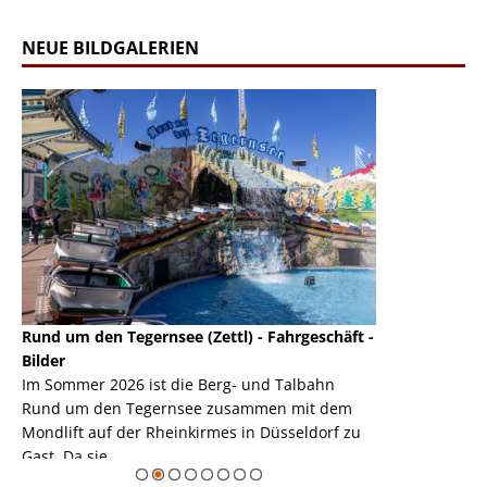
NEUE BILDGALERIEN
Rund um den Tegernsee (Zettl) - Fahrgeschäft -
Mondlift (Zettl
k
Bilder
Auch den Mondl
m
Im Sommer 2026 ist die Berg- und Talbahn
herausstellen,
m
Rund um den Tegernsee zusammen mit dem
auf der Rheink
Mondlift auf der Rheinkirmes in Düsseldorf zu
sieht...
erie
Gast. Da sie ...
Zur Bildgalerie