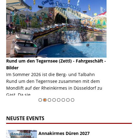
Rund um den Tegernsee (Zettl) - Fahrgeschäft -
Mondlift (Zettl
k
Bilder
Auch den Mondl
m
Im Sommer 2026 ist die Berg- und Talbahn
herausstellen,
m
Rund um den Tegernsee zusammen mit dem
auf der Rheink
Mondlift auf der Rheinkirmes in Düsseldorf zu
sieht...
erie
Gast. Da sie ...
Zur Bildgalerie
NEUSTE EVENTS
Annakirmes Düren 2027