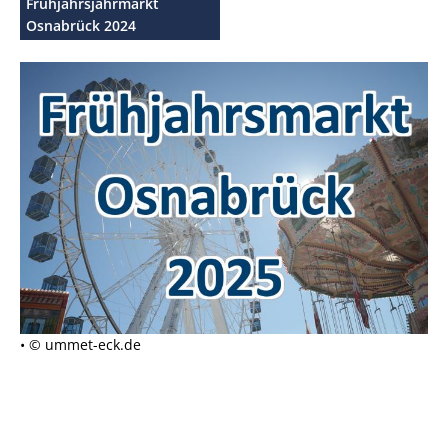
Frühjahrsjahrmarkt
Osnabrück 2024
• © ummet-eck.de