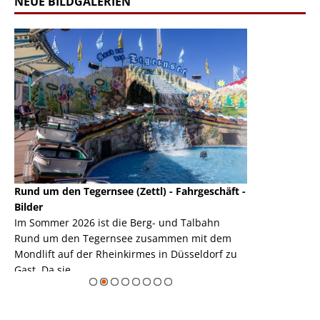
NEUE BILDGALERIEN
Rund um den Tegernsee (Zettl) - Fahrgeschäft -
Mondlift (Zettl
k
Bilder
Auch den Mondl
m
Im Sommer 2026 ist die Berg- und Talbahn
herausstellen,
m
Rund um den Tegernsee zusammen mit dem
auf der Rheink
Mondlift auf der Rheinkirmes in Düsseldorf zu
sieht...
erie
Gast. Da sie ...
Zur Bildgalerie