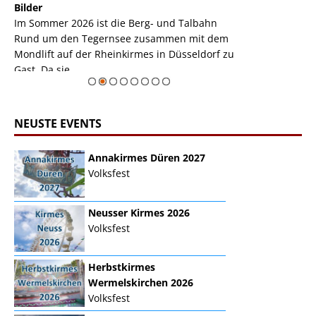
k
Bilder
Auch den Mondl
m
Im Sommer 2026 ist die Berg- und Talbahn
herausstellen,
m
Rund um den Tegernsee zusammen mit dem
auf der Rheink
Mondlift auf der Rheinkirmes in Düsseldorf zu
sieht...
erie
Gast. Da sie ...
Zur Bildgalerie
NEUSTE EVENTS
Annakirmes Düren 2027
Volksfest
Neusser Kirmes 2026
Volksfest
Herbstkirmes
Wermelskirchen 2026
Volksfest