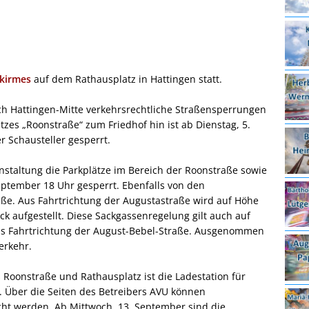
kirmes
auf dem Rathausplatz in Hattingen statt.
h Hattingen-Mitte verkehrsrechtliche Straßensperrungen
zes „Roonstraße“ zum Friedhof hin ist ab Dienstag, 5.
 Schausteller gesperrt.
nstaltung die Parkplätze im Bereich der Roonstraße sowie
eptember 18 Uhr gesperrt. Ebenfalls von den
raße. Aus Fahrtrichtung der Augustastraße wird auf Höhe
ck aufgestellt. Diese Sackgassenregelung gilt auch auf
us Fahrtrichtung der August-Bebel-Straße. Ausgenommen
erkehr.
Roonstraße und Rathausplatz ist die Ladestation für
ch. Über die Seiten des Betreibers AVU können
cht werden. Ab Mittwoch, 13. September sind die