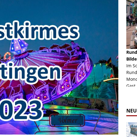
schäft -
Rheinkirmes Düsseldorf 2022
Rund
Auch im Jahr 2026 immer noch mal einen Blick
Bilde
häft "Crazy
Wert, die Rheinkirmes aus dem Jahr 2022. Am
Im S
Sonntag Nachmittag waren wir bei herrlichem
Rund
ur Bildgalerie
Sommerw...
Mondl
Zur Bildgalerie
Gast.
NEU