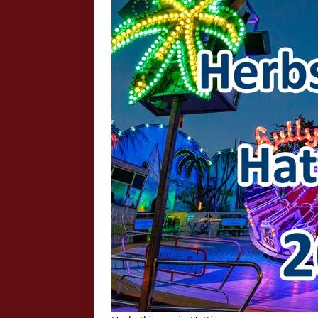
Crazy Outback (Kollmann) - Laufge
Bilder
Schau Dir hier Bilder vom Laufgesc
Outback" an.
Z