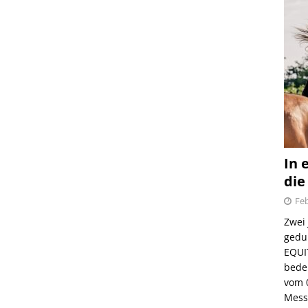
In 
die
Feb
Zwei
gedul
EQUI
bede
vom 
Mess