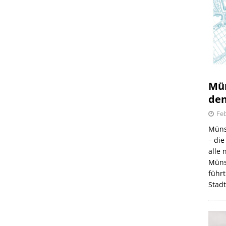
6.08.2026
Mün
den
Feb
Müns
– di
alle
Müns
führt
Stad