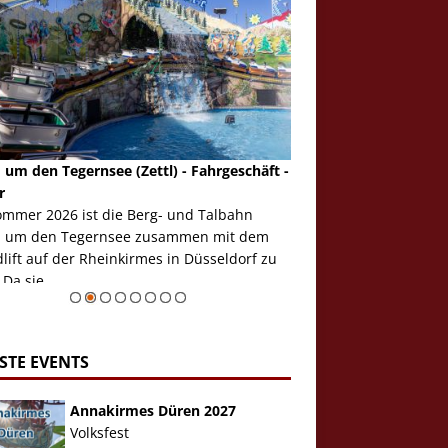
 um den Tegernsee (Zettl) - Fahrgeschäft -
Mondlift (Zettl) - Fahrg
r
Auch den Mondlift woll
ommer 2026 ist die Berg- und Talbahn
herausstellen, denn da
 um den Tegernsee zusammen mit dem
auf der Rheinkirmes in
ift auf der Rheinkirmes in Düsseldorf zu
sieht...
 Da sie ...
Zur Bildgalerie
STE EVENTS
Annakirmes Düren 2027
Volksfest