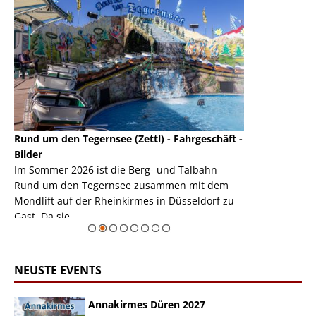
Rund um den Tegernsee (Zettl) - Fahrgeschäft -
Mondlift (Zettl
k
Bilder
Auch den Mondl
m
Im Sommer 2026 ist die Berg- und Talbahn
herausstellen,
m
Rund um den Tegernsee zusammen mit dem
auf der Rheink
Mondlift auf der Rheinkirmes in Düsseldorf zu
sieht...
erie
Gast. Da sie ...
Zur Bildgalerie
NEUSTE EVENTS
Annakirmes Düren 2027