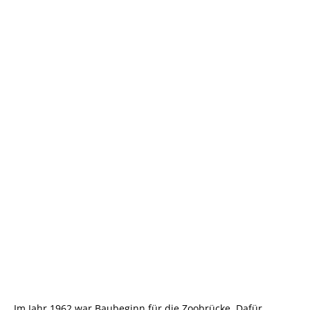
Im Jahr 1962 war Baubeginn für die Zoobrücke. Dafür