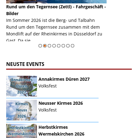
Rund um den Tegernsee (Zettl) - Fahrgeschäft -
Mondlift (Zettl
k
Bilder
Auch den Mondl
m
Im Sommer 2026 ist die Berg- und Talbahn
herausstellen,
m
Rund um den Tegernsee zusammen mit dem
auf der Rheink
Mondlift auf der Rheinkirmes in Düsseldorf zu
sieht...
erie
Gast. Da sie ...
Zur Bildgalerie
NEUSTE EVENTS
Annakirmes Düren 2027
Volksfest
Neusser Kirmes 2026
Volksfest
Herbstkirmes
Wermelskirchen 2026