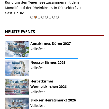
m
Rund um den Tegernsee zusammen mit dem
auf der Rheink
Mondlift auf der Rheinkirmes in Düsseldorf zu
sieht...
erie
Gast. Da sie ...
Zur Bildgalerie
NEUSTE EVENTS
Annakirmes Düren 2027
Volksfest
Neusser Kirmes 2026
Volksfest
Herbstkirmes
Wermelskirchen 2026
Volksfest
Brokser Heiratsmarkt 2026
Volksfest