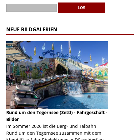
NEUE BILDGALERIEN
Rund um den Tegernsee (Zettl) - Fahrgeschäft -
Mondlift (Zettl
k
Bilder
Auch den Mondl
m
Im Sommer 2026 ist die Berg- und Talbahn
herausstellen,
m
Rund um den Tegernsee zusammen mit dem
auf der Rheink
Mondlift auf der Rheinkirmes in Düsseldorf zu
sieht...