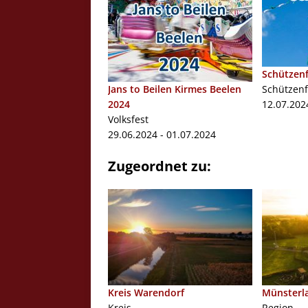
Schützenf
Jans to Beilen Kirmes Beelen
Schützenf
2024
12.07.202
Volksfest
29.06.2024 - 01.07.2024
Zugeordnet zu:
Kreis Warendorf
Münsterl
Kreis
Region