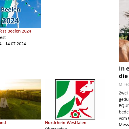
est Beelen 2024
est
4 - 14.07.2024
In 
die
Feb
Zwei
gedul
EQUI
bede
vom 
Nordrhein-Westfalen
and
Mess
Oberregion