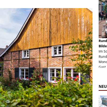
schäft -
Rheinkirmes Düsseldorf 2022
Rund
Auch im Jahr 2026 immer noch mal einen Blick
Bilde
häft "Crazy
Wert, die Rheinkirmes aus dem Jahr 2022. Am
Im S
Sonntag Nachmittag waren wir bei herrlichem
Rund
ur Bildgalerie
Sommerw...
Mondl
Zur Bildgalerie
Gast.
NEU