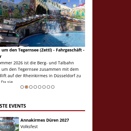
 um den Tegernsee (Zettl) - Fahrgeschäft -
Mondlift (Zettl) - Fahrg
r
Auch den Mondlift woll
ommer 2026 ist die Berg- und Talbahn
herausstellen, denn da
 um den Tegernsee zusammen mit dem
auf der Rheinkirmes in
ift auf der Rheinkirmes in Düsseldorf zu
sieht...
 Da sie ...
Zur Bildgalerie
STE EVENTS
Annakirmes Düren 2027
Volksfest