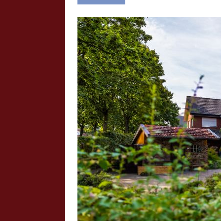
Crazy Outback (Kollmann) - Laufge
Bilder
Schau Dir hier Bilder vom Laufgesc
Outback" an.
Z