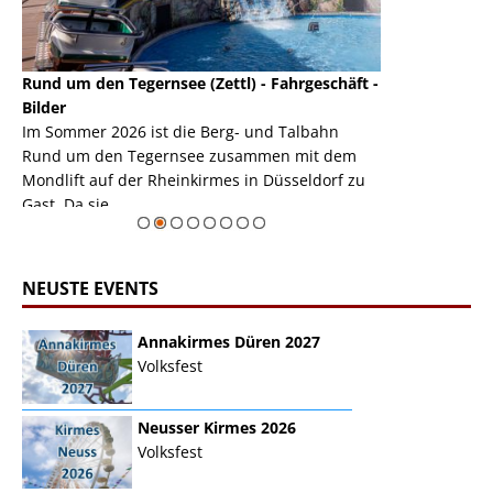
Rund um den Tegernsee (Zettl) - Fahrgeschäft -
Mondlift (Zettl
k
Bilder
Auch den Mondl
m
Im Sommer 2026 ist die Berg- und Talbahn
herausstellen,
m
Rund um den Tegernsee zusammen mit dem
auf der Rheink
Mondlift auf der Rheinkirmes in Düsseldorf zu
sieht...
erie
Gast. Da sie ...
Zur Bildgalerie
NEUSTE EVENTS
Annakirmes Düren 2027
Volksfest
Neusser Kirmes 2026
Volksfest