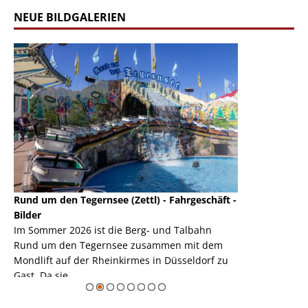
NEUE BILDGALERIEN
Rund um den Tegernsee (Zettl) - Fahrgeschäft -
Mondlift (Zettl
k
Bilder
Auch den Mondl
m
Im Sommer 2026 ist die Berg- und Talbahn
herausstellen,
m
Rund um den Tegernsee zusammen mit dem
auf der Rheink
Mondlift auf der Rheinkirmes in Düsseldorf zu
sieht...
erie
Gast. Da sie ...
Zur Bildgalerie