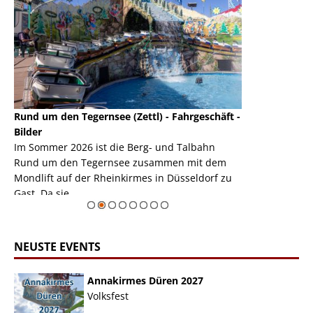
Rund um den Tegernsee (Zettl) - Fahrgeschäft -
Mondlift (Zettl
k
Bilder
Auch den Mondl
m
Im Sommer 2026 ist die Berg- und Talbahn
herausstellen,
m
Rund um den Tegernsee zusammen mit dem
auf der Rheink
Mondlift auf der Rheinkirmes in Düsseldorf zu
sieht...
erie
Gast. Da sie ...
Zur Bildgalerie
NEUSTE EVENTS
Annakirmes Düren 2027
Volksfest