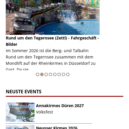
Rund um den Tegernsee (Zettl) - Fahrgeschäft -
Mondlift (Zettl
k
Bilder
Auch den Mondl
m
Im Sommer 2026 ist die Berg- und Talbahn
herausstellen,
m
Rund um den Tegernsee zusammen mit dem
auf der Rheink
Mondlift auf der Rheinkirmes in Düsseldorf zu
sieht...
erie
Gast. Da sie ...
Zur Bildgalerie
NEUSTE EVENTS
Annakirmes Düren 2027
Volksfest
Neusser Kirmes 2026