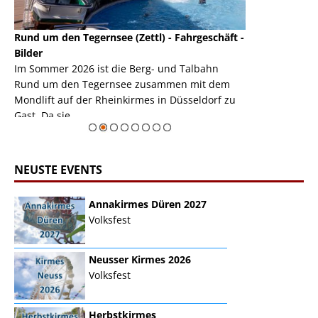
Rund um den Tegernsee (Zettl) - Fahrgeschäft -
Mondlift (Zettl
k
Bilder
Auch den Mondl
m
Im Sommer 2026 ist die Berg- und Talbahn
herausstellen,
m
Rund um den Tegernsee zusammen mit dem
auf der Rheink
Mondlift auf der Rheinkirmes in Düsseldorf zu
sieht...
erie
Gast. Da sie ...
Zur Bildgalerie
NEUSTE EVENTS
Annakirmes Düren 2027
Volksfest
Neusser Kirmes 2026
Volksfest
Herbstkirmes