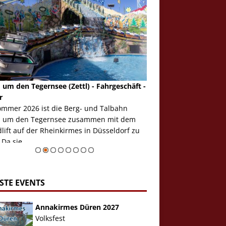
 um den Tegernsee (Zettl) - Fahrgeschäft -
Mondlift (Zettl) - Fahrg
r
Auch den Mondlift woll
ommer 2026 ist die Berg- und Talbahn
herausstellen, denn da
 um den Tegernsee zusammen mit dem
auf der Rheinkirmes in
ift auf der Rheinkirmes in Düsseldorf zu
sieht...
 Da sie ...
Zur Bildgalerie
STE EVENTS
Annakirmes Düren 2027
Volksfest