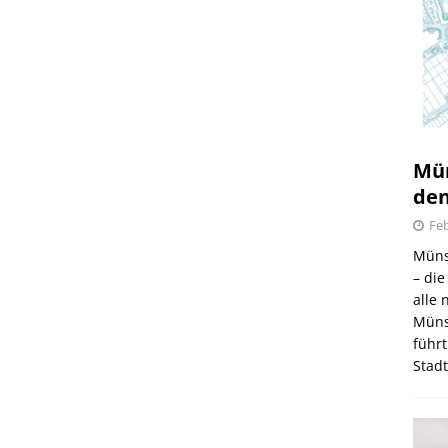
Mün
den
Feb
Müns
– di
alle
Müns
führt
Stad