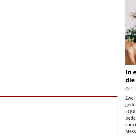
In 
die
Feb
Zwei
gedul
EQUI
bede
vom 
Mess