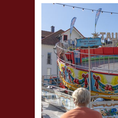
Crazy Outback (Kollmann) - Laufge
Bilder
Schau Dir hier Bilder vom Laufgesc
Outback" an.
Z