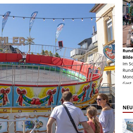
schäft -
Rheinkirmes Düsseldorf 2022
Rund
Auch im Jahr 2026 immer noch mal einen Blick
Bilde
häft "Crazy
Wert, die Rheinkirmes aus dem Jahr 2022. Am
Im S
Sonntag Nachmittag waren wir bei herrlichem
Rund
ur Bildgalerie
Sommerw...
Mondl
Zur Bildgalerie
Gast.
NEU