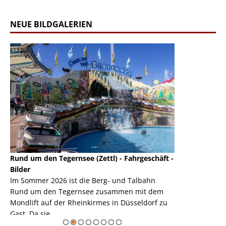
NEUE BILDGALERIEN
Rund um den Tegernsee (Zettl) - Fahrgeschäft -
Mondlift (Zettl
k
Bilder
Auch den Mondl
m
Im Sommer 2026 ist die Berg- und Talbahn
herausstellen,
m
Rund um den Tegernsee zusammen mit dem
auf der Rheink
Mondlift auf der Rheinkirmes in Düsseldorf zu
sieht...
erie
Gast. Da sie ...
Zur Bildgalerie