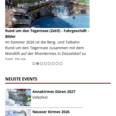
Rund um den Tegernsee (Zettl) - Fahrgeschäft -
Mondlift (Zettl
k
Bilder
Auch den Mondl
m
Im Sommer 2026 ist die Berg- und Talbahn
herausstellen,
m
Rund um den Tegernsee zusammen mit dem
auf der Rheink
Mondlift auf der Rheinkirmes in Düsseldorf zu
sieht...
erie
Gast. Da sie ...
Zur Bildgalerie
NEUSTE EVENTS
Annakirmes Düren 2027
Volksfest
Neusser Kirmes 2026