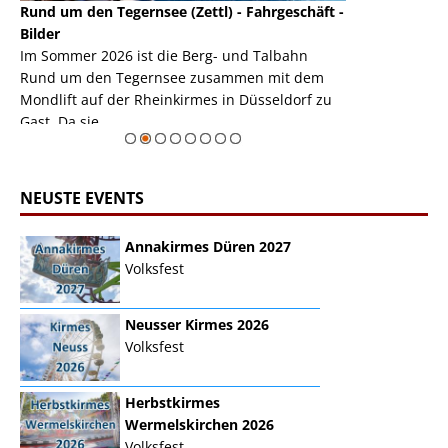
Rund um den Tegernsee (Zettl) - Fahrgeschäft -
Mondlift (Zettl
k
Bilder
Auch den Mondl
m
Im Sommer 2026 ist die Berg- und Talbahn
herausstellen,
m
Rund um den Tegernsee zusammen mit dem
auf der Rheink
Mondlift auf der Rheinkirmes in Düsseldorf zu
sieht...
erie
Gast. Da sie ...
Zur Bildgalerie
NEUSTE EVENTS
Annakirmes Düren 2027
Volksfest
Neusser Kirmes 2026
Volksfest
Herbstkirmes
Wermelskirchen 2026
Volksfest