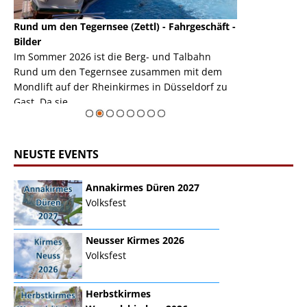
Rund um den Tegernsee (Zettl) - Fahrgeschäft -
Mondlift (Zettl
k
Bilder
Auch den Mondl
m
Im Sommer 2026 ist die Berg- und Talbahn
herausstellen,
m
Rund um den Tegernsee zusammen mit dem
auf der Rheink
Mondlift auf der Rheinkirmes in Düsseldorf zu
sieht...
erie
Gast. Da sie ...
Zur Bildgalerie
NEUSTE EVENTS
Annakirmes Düren 2027
Volksfest
Neusser Kirmes 2026
Volksfest
Herbstkirmes