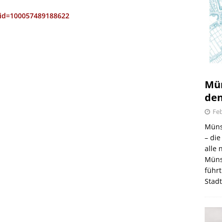
?id=100057489188622
Mün
den
Feb
Müns
– di
alle
Müns
führt
Stad