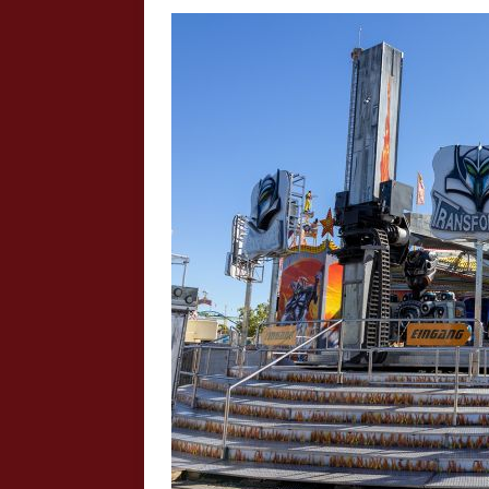
Crazy Outback (Kollmann) - Laufge
Bilder
Schau Dir hier Bilder vom Laufgesc
Outback" an.
Z