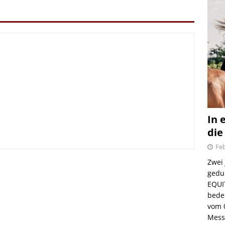
In 
die
Feb
irmes 2026
Zwei
gedul
6.08.2026
EQUI
bede
vom 
Mess