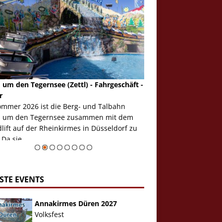
 um den Tegernsee (Zettl) - Fahrgeschäft -
Mondlift (Zettl) - Fahrg
r
Auch den Mondlift woll
ommer 2026 ist die Berg- und Talbahn
herausstellen, denn da
 um den Tegernsee zusammen mit dem
auf der Rheinkirmes in
ift auf der Rheinkirmes in Düsseldorf zu
sieht...
 Da sie ...
Zur Bildgalerie
STE EVENTS
Annakirmes Düren 2027
Volksfest