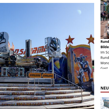
schäft -
Rheinkirmes Düsseldorf 2022
Rund
Auch im Jahr 2026 immer noch mal einen Blick
Bilde
häft "Crazy
Wert, die Rheinkirmes aus dem Jahr 2022. Am
Im S
Sonntag Nachmittag waren wir bei herrlichem
Rund
ur Bildgalerie
Sommerw...
Mondl
Zur Bildgalerie
Gast.
NEU