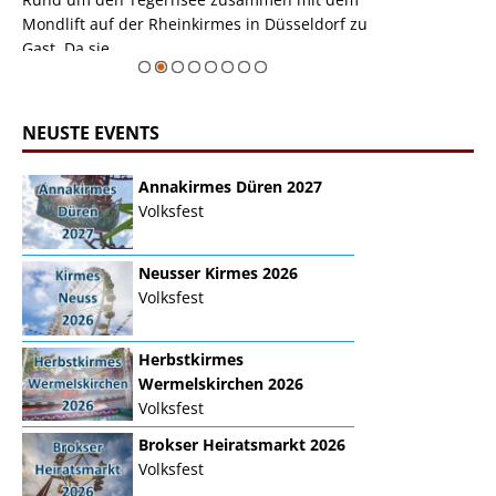
Mondlift auf der Rheinkirmes in Düsseldorf zu
sieht...
erie
Gast. Da sie ...
Zur Bildgalerie
NEUSTE EVENTS
Annakirmes Düren 2027
Volksfest
Neusser Kirmes 2026
Volksfest
Herbstkirmes
Wermelskirchen 2026
Volksfest
Brokser Heiratsmarkt 2026
Volksfest