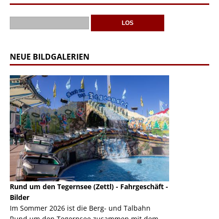
NEUE BILDGALERIEN
Rund um den Tegernsee (Zettl) - Fahrgeschäft -
Mondlift (Zettl
k
Bilder
Auch den Mondl
m
Im Sommer 2026 ist die Berg- und Talbahn
herausstellen,
m
Rund um den Tegernsee zusammen mit dem
auf der Rheink