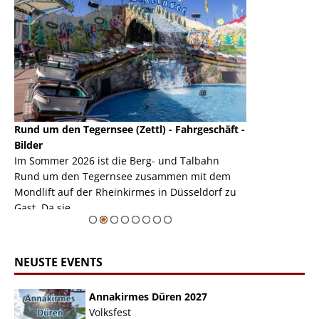
Rund um den Tegernsee (Zettl) - Fahrgeschäft -
Mondlift (Zettl
k
Bilder
Auch den Mondl
m
Im Sommer 2026 ist die Berg- und Talbahn
herausstellen,
m
Rund um den Tegernsee zusammen mit dem
auf der Rheink
Mondlift auf der Rheinkirmes in Düsseldorf zu
sieht...
erie
Gast. Da sie ...
Zur Bildgalerie
NEUSTE EVENTS
Annakirmes Düren 2027
Volksfest