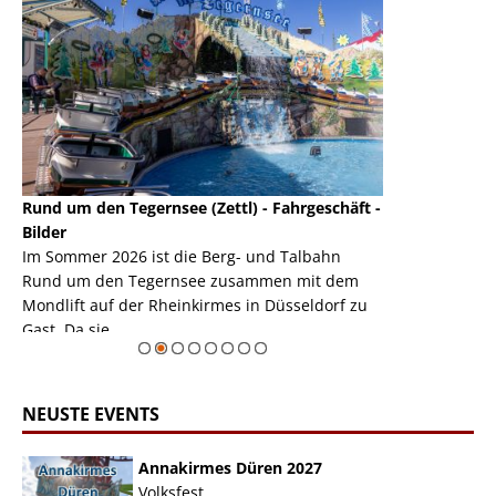
Rund um den Tegernsee (Zettl) - Fahrgeschäft -
Mondlift (Zettl
k
Bilder
Auch den Mondl
m
Im Sommer 2026 ist die Berg- und Talbahn
herausstellen,
m
Rund um den Tegernsee zusammen mit dem
auf der Rheink
Mondlift auf der Rheinkirmes in Düsseldorf zu
sieht...
erie
Gast. Da sie ...
Zur Bildgalerie
NEUSTE EVENTS
Annakirmes Düren 2027
Volksfest