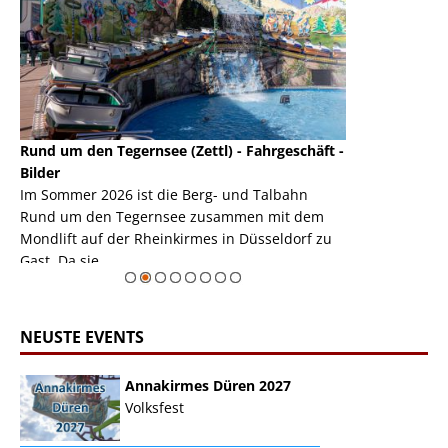
Rund um den Tegernsee (Zettl) - Fahrgeschäft -
Mondlift (Zettl
k
Bilder
Auch den Mondl
m
Im Sommer 2026 ist die Berg- und Talbahn
herausstellen,
m
Rund um den Tegernsee zusammen mit dem
auf der Rheink
Mondlift auf der Rheinkirmes in Düsseldorf zu
sieht...
erie
Gast. Da sie ...
Zur Bildgalerie
NEUSTE EVENTS
Annakirmes Düren 2027
Volksfest