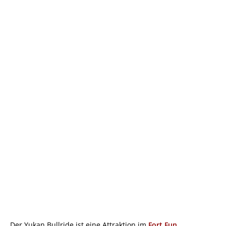
Der Yukan Bullride ist eine Attraktion im
Fort Fun